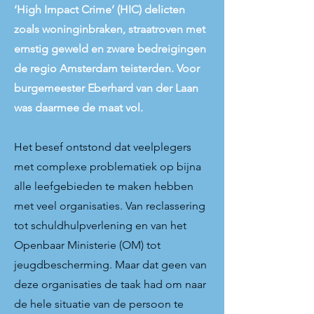
‘High Impact Crime’ (HIC) delicten
zoals woninginbraken, straatroven met
ernstig geweld en zware bedreigingen
de regio Amsterdam teisterden. Voor
burgemeester Eberhard van der Laan
was daarmee de maat vol.
Het besef ontstond dat veelplegers
met complexe problematiek op bijna
alle leefgebieden te maken hebben
met veel organisaties. Van reclassering
tot schuldhulpverlening en van het
Openbaar Ministerie (OM) tot
jeugdbescherming. Maar dat geen van
deze organisaties de taak had om naar
de hele situatie van de persoon te