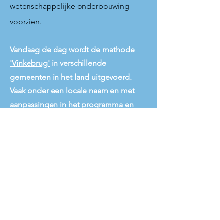
wetenschappelijke onderbouwing
voorzien.
Vandaag de dag wordt de
methode
'Vinkebrug'
in verschillende
gemeenten in het land uitgevoerd.
Vaak onder een locale naam en met
aanpassingen in het programma en
begeleiding die zijn toegespitst op de
situatie en omstandigheden ter plekke.