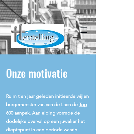
Onze motivatie
Ruim tien jaar geleden initieerde wijlen
burgemeester van van de Laan de
Top
600 aanpak
. Aanleiding vormde de
dodelijke overval op een juwelier het
dieptepunt in een periode waarin